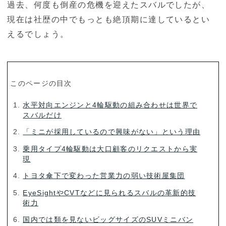
過去、何度も倒産の危機を迎えたスバルでしたが、
現在は社歴の中でもっとも絶頂期に達しているとい
えるでしょう。
このページの目次
水平対向エンジンと4輪駆動の組み合わせは世界で
スバルだけ
「ミニが採用しているので興味がない」という理由
乗用タイプ4輪駆動は大口顧客のリクエストから実
現
トヨタ傘下で変わった営業力の弱い技術屋集団
EyeSightやCVTなどに見られるスバルの革新的技
術力
国内では類を見ないビッグサイズのSUVミニバン