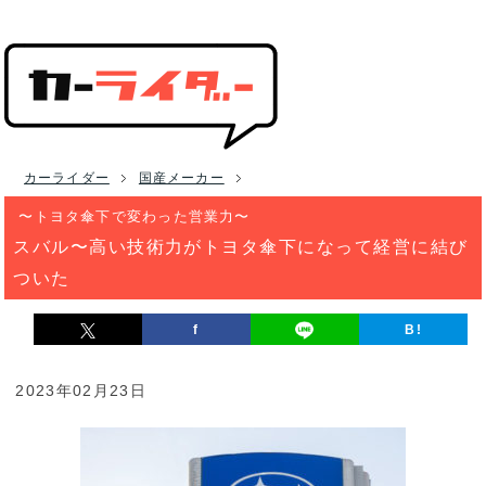
カーライダー
国産メーカー
〜トヨタ傘下で変わった営業力〜
スバル〜高い技術力がトヨタ傘下になって経営に結び
ついた
f
B!
2023年02月23日