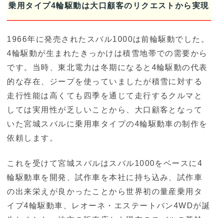
乗用タイプ4輪駆動は大口顧客のリクエストから実現
1966年に発売されたスバル1000は前輪駆動でした。
4輪駆動が生まれたきっかけは積雪地帯での需要から
です。当時、東北電力は冬期になると4輪駆動の代表
的な存在、ジープを使っていましたが積雪に対する
走行性能は高くても四季を通じて走行するクルマと
しては実用性が乏しいことから、大口顧客となって
いた宮城スバルに乗用車タイプの4輪駆動車の制作を
依頼します。
これを受けて宮城スバルはスバル1000をベースに4
輪駆動車を開発、試作車を本社に持ち込み、試作車
の出来栄えが良かったことから世界初の量産乗用タ
イプ4輪駆動車、レオーネ・エステートバン4WDが誕