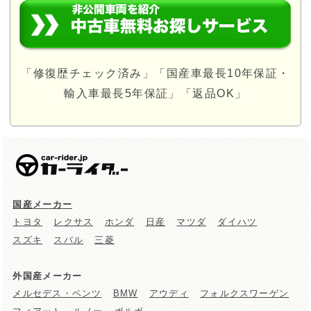
「修復歴チェック済み」「国産車最長10年保証・
輸入車最長5年保証」「返品OK」
国産メーカー
トヨタ
レクサス
ホンダ
日産
マツダ
ダイハツ
スズキ
スバル
三菱
外国産メーカー
メルセデス・ベンツ
BMW
アウディ
フォルクスワーゲン