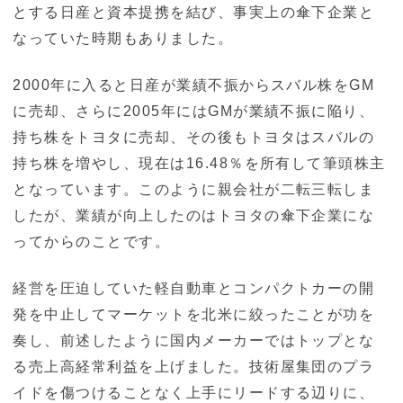
とする日産と資本提携を結び、事実上の傘下企業と
なっていた時期もありました。
2000年に入ると日産が業績不振からスバル株をGM
に売却、さらに2005年にはGMが業績不振に陥り、
持ち株をトヨタに売却、その後もトヨタはスバルの
持ち株を増やし、現在は16.48％を所有して筆頭株主
となっています。このように親会社が二転三転しま
したが、業績が向上したのはトヨタの傘下企業にな
ってからのことです。
経営を圧迫していた軽自動車とコンパクトカーの開
発を中止してマーケットを北米に絞ったことが功を
奏し、前述したように国内メーカーではトップとな
る売上高経常利益を上げました。技術屋集団のプラ
イドを傷つけることなく上手にリードする辺りに、