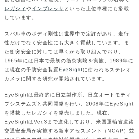
レガシィ
や
インプレッサ
といった上位車種にも搭載
しています。
スバル車のボディ剛性は世界中で定評があり、走行
性だけでなく安全性にも大きく貢献しています。ま
た衝突安全に対しては早くから取り組んでおり、
1965年には日本で最初の衝突実験を実施、1989年に
は現在の予防安全装置
EyeSight
に使われるステレオ
カメラに関する研究が開始されています。
EyeSightは最終的に日立製作所、日立オートモティ
ブシステムズと共同開発を行い、2008年にEyeSight
を搭載したレガシィを発売しました。現在、
EyeSightはVer.3まで進化しており、米国運輸省道路
交通安全局が実施する新車アセスメント（NCAP）並