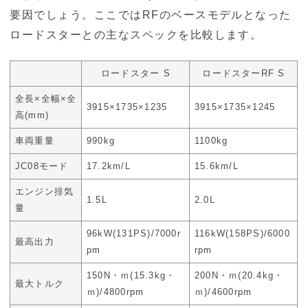
要因でしょう。ここではRFのベースモデルとなった
ロードスターとの主なスペックを比較します。
ロードスター S
ロードスターRF S
全長×全幅×全
3915×1735×1235
3915×1735×1245
高(mm)
車両重量
990kg
1100kg
JC08モード
17.2km/L
15.6km/L
エンジン排気
1.5L
2.0L
量
96kW(131PS)/7000r
116kW(158PS)/6000
最高出力
pm
rpm
150N・ｍ(15.3kg・
200N・ｍ(20.4kg・
最大トルク
ｍ)/4800rpm
ｍ)/4600rpm