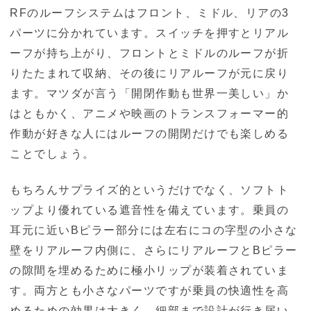
RFのルーフシステムはフロント、ミドル、リアの3
パーツに分かれています。スイッチを押すとリアル
ーフが持ち上がり、フロントとミドルのルーフが折
りたたまれて収納、その後にリアルーフが元に戻り
ます。マツダが言う「開閉作動も世界一美しい」か
はともかく、アニメや映画のトランスフォーマー的
作動が好きな人にはルーフの開閉だけでも楽しめる
ことでしょう。
もちろんサプライズ的というだけでなく、ソフトト
ップより優れている遮音性を備えています。乗員の
耳元に近いBピラー部分には左右にコの字型の小さな
壁をリアルーフ内側に、さらにリアルーフとBピラー
の隙間を埋めるために極小リップが装着されていま
す。両方とも小さなパーツですが乗員の快適性を高
めるための効果は大きく、細部まで設計が行き届い