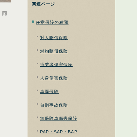
関連ページ
。同
任意保険の種類
対人賠償保険
対物賠償保険
搭乗者傷害保険
人身傷害保険
車両保険
自損事故保険
無保険車傷害保険
PAP・SAP・BAP