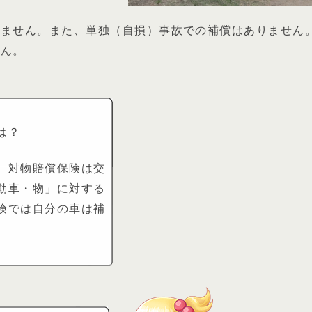
さません。また、単独（自損）事故での補償はありません
せん。
は？
、対物賠償保険は交
動車・物」に対する
険では自分の車は補