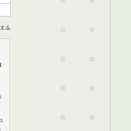
償する
責
5
3
な