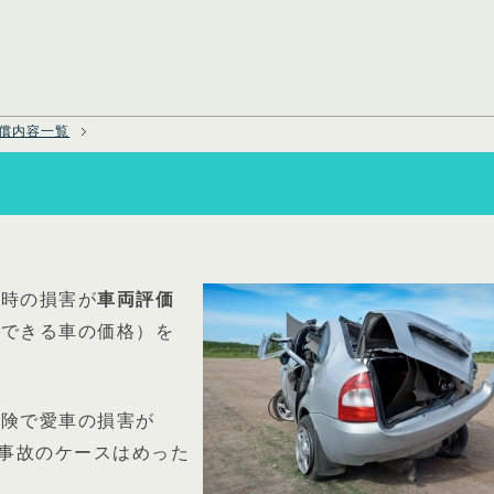
償内容一覧
た時の損害が
車両評価
得できる車の価格）を
保険で愛車の損害が
い事故のケースはめった