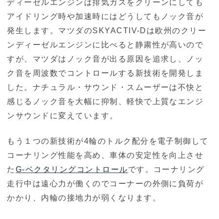
ディーゼルエンジンは排気ガスをクリーンにしても
アイドリング時や加速時にはどうしてもノック音が
発生します。マツダのSKYACTIV-Dは欧州のクリー
ンディーゼルエンジンに比べると静粛性が高いので
すが、マツダはノック音が出る原因を追求し、ノッ
ク音を周波数でコントロールする新技術を開発しま
した。ナチュラル・サウンド・スムーザーは不快と
感じるノック音を大幅に抑制、軽快で上質なエンジ
ンサウンドに変えています。
もう１つの新技術が4輪のトルク配分を電子制御して
コーナリング性能を高め、車体の安定性を向上させ
た
G-ベクタリングコントロール
です。コーナリング
走行中は遠心力が働くのでコーナーの外側に負荷が
かかり、内輪の接地力が弱くなります。