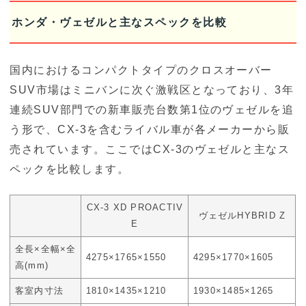
ホンダ・ヴェゼルと主なスペックを比較
国内におけるコンパクトタイプのクロスオーバー
SUV市場はミニバンに次ぐ激戦区となっており、3年
連続SUV部門での新車販売台数第1位のヴェゼルを追
う形で、CX-3を含むライバル車が各メーカーから販
売されています。ここではCX-3のヴェゼルと主なス
ペックを比較します。
CX-3 XD PROACTIV
ヴェゼルHYBRID Z
E
全長×全幅×全
4275×1765×1550
4295×1770×1605
高(mm)
客室内寸法
1810×1435×1210
1930×1485×1265