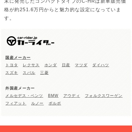
末に発売したコンパクトタイプのC-HRは新車販売価
格が約251.6万円からと魅力的な設定になっていま
す。
国産メーカー
トヨタ
レクサス
ホンダ
日産
マツダ
ダイハツ
スズキ
スバル
三菱
外国産メーカー
メルセデス・ベンツ
BMW
アウディ
フォルクスワーゲン
フィアット
ルノー
ボルボ