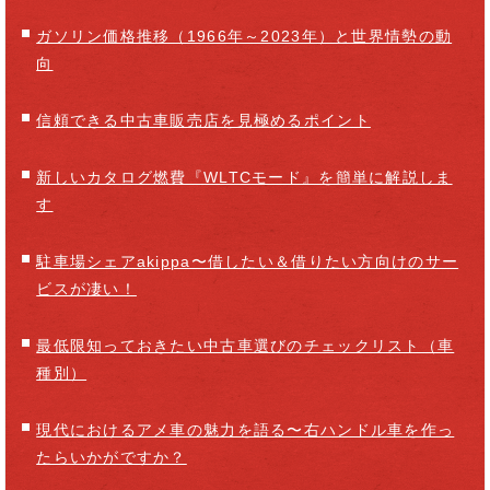
ガソリン価格推移（1966年～2023年）と世界情勢の動
向
信頼できる中古車販売店を見極めるポイント
新しいカタログ燃費『WLTCモード』を簡単に解説しま
す
駐車場シェアakippa〜借したい＆借りたい方向けのサー
ビスが凄い！
最低限知っておきたい中古車選びのチェックリスト（車
種別）
現代におけるアメ車の魅力を語る〜右ハンドル車を作っ
たらいかがですか？