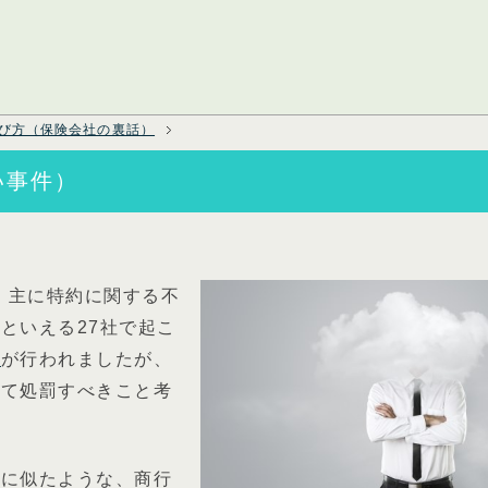
び方（保険会社の裏話）
い事件）
、主に特約に関する不
といえる27社で起こ
分
が行われましたが、
して処罰すべきこと考
ぎに似たような、商行