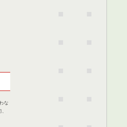
わな
初、