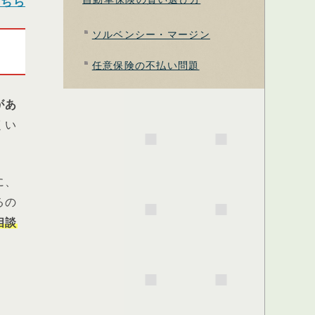
こちら
ソルベンシー・マージン
任意保険の不払い問題
があ
くい
に、
るの
相談