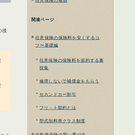
任意保険の種類
関連ページ
の後
任意保険の保険料を安くするコ
ツ〜基礎編
董
任意保険の保険料を節約する裏
技集
修理しないで補償金をもらう
受
セカンドカー割引
フリ－ト契約とは
型式別料率クラス制度
自動車保険の賢い選び方