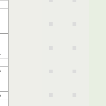
%
%
％
%
%
%
%
%
%
%
%
%
％