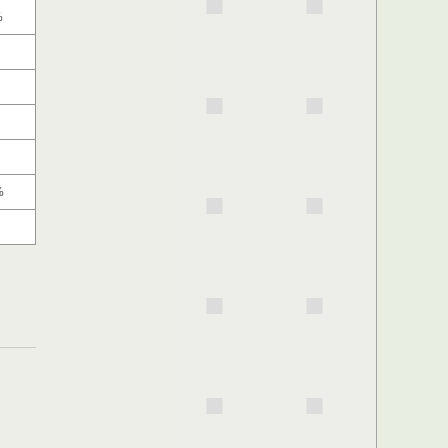
%
%
%
%
%
%
%