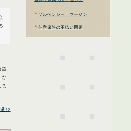
ソルベンシー・マージン
金
る
任意保険の不払い問題
（設
くな
なる
険選び