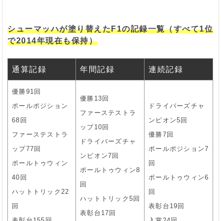
シューマッハが塗り替えたF1の記録一覧（すべて1位
で2014年現在も保持）
通算記録
年間記録
連続記録
優勝91回
優勝13回
ポールポジション
ドライバーズチャ
ファーステストラ
68回
ンピオン5回
ップ10回
ファーステストラ
優勝7回
ドライバーズチャ
ップ77回
ポールポジション7
ンピオン7回
ポールトゥウィン
回
ポールトゥウィン8
40回
ポールトゥウィン6
回
ハットトリック22
回
ハットトリック5回
回
表彰台19回
表彰台17回
表彰台155回
入賞24回