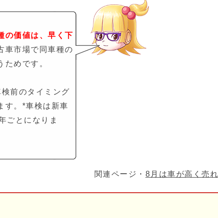
種の価値は、早く下
古車市場で同車種の
うためです。
車検前のタイミング
ます。*車検は新車
2年ごとになりま
関連ページ・
8月は車が高く売