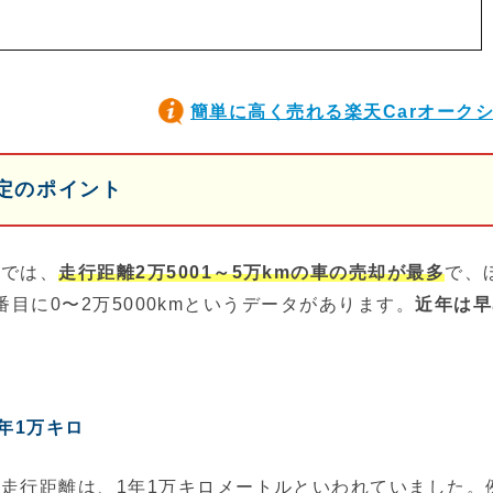
簡単に高く売れる楽天Carオーク
定のポイント
」では、
走行距離2万5001～5万kmの車の売却が最多
で、
3番目に0〜2万5000kmというデータがあります。
近年は早
年1万キロ
走行距離は、1年1万キロメートルといわれていました。