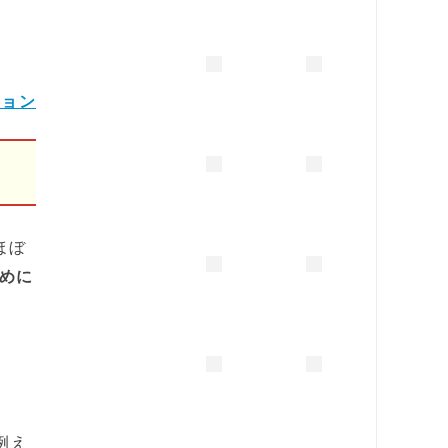
ション
ほぼ
めに
例え