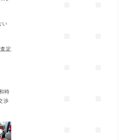
ない
の査定
和時
交渉