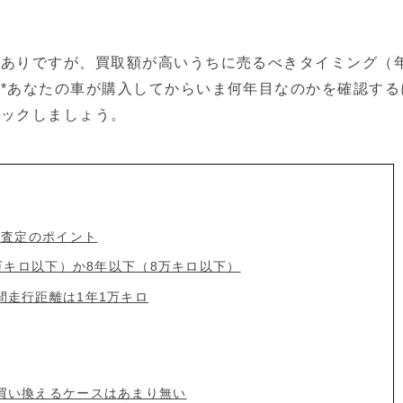
然ありですが、買取額が高いうちに売るべきタイミング（
*あなたの車が購入してからいま何年目なのかを確認する
ェックしましょう。
な査定のポイント
万キロ以下）か8年以下（8万キロ以下）
間走行距離は1年1万キロ
買い換えるケースはあまり無い